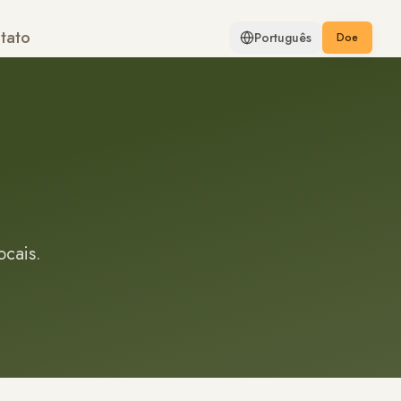
tato
Português
Doe
ocais.